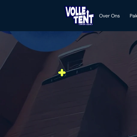
Over Ons
Pak
WALHA